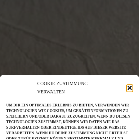
COOKIE-ZUSTIMMUNG
VERWALTEN
UM DIR EIN OPTIMALES ERLEBNIS ZU BIETEN, VERWENDEN WIR
TECHNOLOGIEN WIE COOKIES, UM GERÄTEINFORMATIONEN ZU
SPEICHERN UND/ODER DARAUF ZUZUGREIFEN. WENN DU DIESEN
TECHNOLOGIEN ZUSTIMMST, KÖNNEN WIR DATEN WIE DAS
SURFVERHALTEN ODER EINDEUTIGE IDS AUF DIESER WEBSITE
VERARBEITEN. WENN DU DEINE ZUSTIMMUNG NICHT ERTEILST
ODER ZURÜCKZIEHST, KÖNNEN BESTIMMTE MERKMALE UND