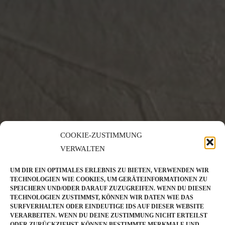
COOKIE-ZUSTIMMUNG
VERWALTEN
UM DIR EIN OPTIMALES ERLEBNIS ZU BIETEN, VERWENDEN WIR
TECHNOLOGIEN WIE COOKIES, UM GERÄTEINFORMATIONEN ZU
SPEICHERN UND/ODER DARAUF ZUZUGREIFEN. WENN DU DIESEN
TECHNOLOGIEN ZUSTIMMST, KÖNNEN WIR DATEN WIE DAS
SURFVERHALTEN ODER EINDEUTIGE IDS AUF DIESER WEBSITE
VERARBEITEN. WENN DU DEINE ZUSTIMMUNG NICHT ERTEILST
ODER ZURÜCKZIEHST, KÖNNEN BESTIMMTE MERKMALE UND