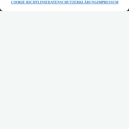
STARTSEITE
COOKIE-RICHTLINIE
DATENSCHUTZERKLÄRUNG
IMPRESSUM
COPPER&WOOD
BESCHREIBUNG TISCHLEUCHTE AUS